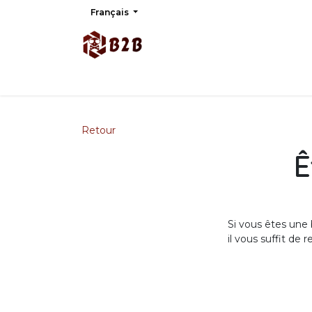
Se rendre au contenu
Français
Accueil
Contactanos
Releases
Preventa
Retour
Ê
Si vous êtes une
il vous suffit de