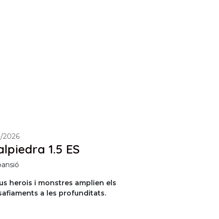
--/2026
alpiedra 1.5 ES
pansió
us herois i monstres amplien els
afiaments a les profunditats.