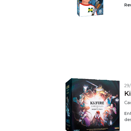
Rev
29
Ki
Cai
Enf
des