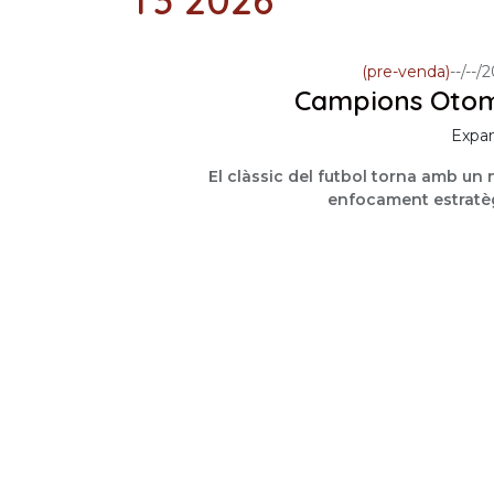
(pre-venda)
--/--/
Campions Oto
Expan
El clàssic del futbol torna amb un
enfocament estratèg