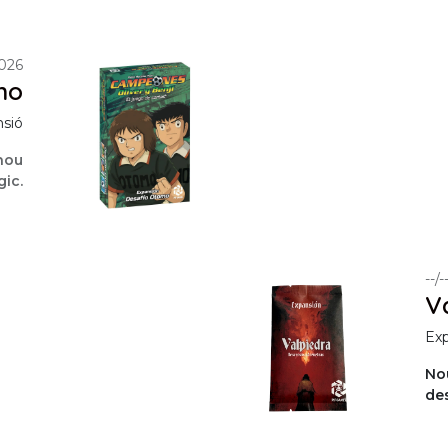
2026
mo
sió
 nou
ic.
--/
V
Ex
No
des