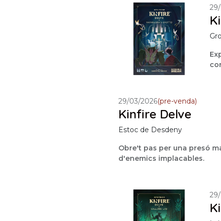
29
Ki
Gro
Exp
co
29/03/2026
(pre-venda)
Kinfire Delve
Estoc de Desdeny
Obre't pas per una presó m
d'enemics implacables.
29
Ki