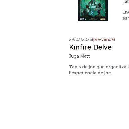
Lab
End
es 
29/03/2026
(pre-venda)
Kinfire Delve
Juga Matt
Tapís de joc que organitza la
l'experiència de joc.