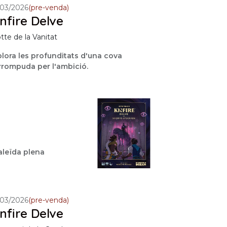
/03/2026
(pre-venda)
nfire Delve
tte de la Vanitat
lora les profunditats d'una cova
rrompuda per l'ambició.
aleïda plena
/03/2026
(pre-venda)
nfire Delve