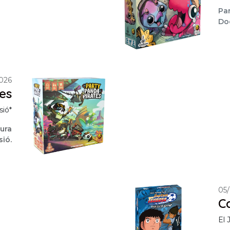
Par
Dod
026
es
ió*
ura
sió.
05
C
El 