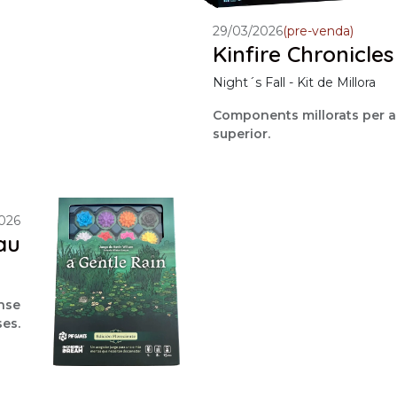
29/03/2026
(pre-venda)
Kinfire Chronicles
Night´s Fall - Kit de Millora
Components millorats per a
superior.
026
au
ense
ses.